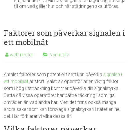
erbjudandet? Du vill förstås gärna få någonting att säga
till om vad gäller hur och när städningen ska utföras.
Faktorer som påverkar signalen i
ett mobilnät
webmaster
Näringsliv
Antalet faktorer som potentiellt sett kan påverka
signalen i
ett mobilnät
är stort. Valet av operatör är en viktig faktor
som i hög utsträckning kommer påverka din signalstyrka.
Detta då vissa operatörer har bättre täckning i somliga
områden än vad andra har. Men det finns också många
andra saker som kan försvaga signalstyrkan i nätet en hel
del. Här förklarar vi vilka dessa är!
Vilka faktorer påverkar