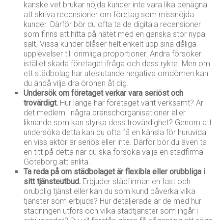
kanske vet brukar nöjda kunder inte vara lika benägna
att skriva recensioner om företag som missnöjda
kunder. Därför bör du ofta ta de digitala recensioner
som finns att hitta på nätet med en ganska stor nypa
salt. Vissa kunder blåser helt enkelt upp sina dåliga
upplevelser till orimliga proportioner. Andra försöker
istället skada företaget ifråga och dess rykte. Men om
ett städbolag har uteslutande negativa omdömen kan
du ändå vilja dra öronen åt dig.
Undersök om företaget verkar vara seriöst och
trovärdigt.
Hur länge har företaget varit verksamt? Är
det medlem i några branschorganisationer eller
liknande som kan styrka dess trovärdighet? Genom att
undersöka detta kan du ofta få en känsla för huruvida
en viss aktör är seriös eller inte. Därför bör du även ta
en titt på detta när du ska försöka välja en städfirma i
Göteborg att anlita.
Ta reda på om städbolaget är flexibla eller orubbliga i
sitt tjänsteutbud.
Erbjuder städfirman en fast och
orubblig tjänst eller kan du som kund påverka vilka
tjänster som erbjuds? Hur detaljerade är de med hur
städningen utförs och vilka städtjänster som ingår i