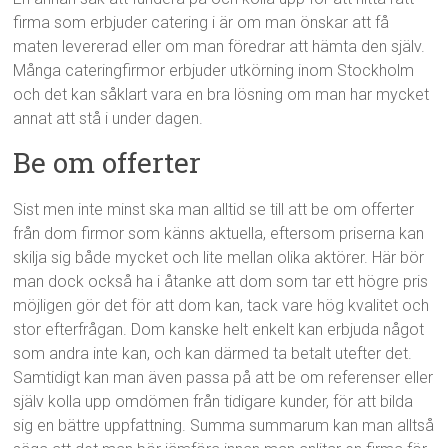
firma som erbjuder catering i är om man önskar att få
maten levererad eller om man föredrar att hämta den själv.
Många cateringfirmor erbjuder utkörning inom Stockholm
och det kan såklart vara en bra lösning om man har mycket
annat att stå i under dagen.
Be om offerter
Sist men inte minst ska man alltid se till att be om offerter
från dom firmor som känns aktuella, eftersom priserna kan
skilja sig både mycket och lite mellan olika aktörer. Här bör
man dock också ha i åtanke att dom som tar ett högre pris
möjligen gör det för att dom kan, tack vare hög kvalitet och
stor efterfrågan. Dom kanske helt enkelt kan erbjuda något
som andra inte kan, och kan därmed ta betalt utefter det.
Samtidigt kan man även passa på att be om referenser eller
själv kolla upp omdömen från tidigare kunder, för att bilda
sig en bättre uppfattning. Summa summarum kan man alltså