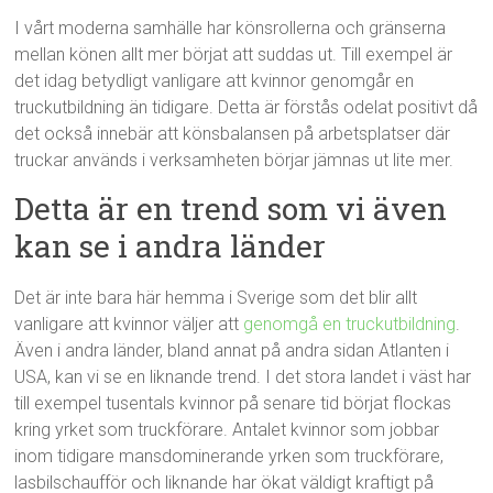
I vårt moderna samhälle har könsrollerna och gränserna
mellan könen allt mer börjat att suddas ut. Till exempel är
det idag betydligt vanligare att kvinnor genomgår en
truckutbildning än tidigare. Detta är förstås odelat positivt då
det också innebär att könsbalansen på arbetsplatser där
truckar används i verksamheten börjar jämnas ut lite mer.
Detta är en trend som vi även
kan se i andra länder
Det är inte bara här hemma i Sverige som det blir allt
vanligare att kvinnor väljer att
genomgå en truckutbildning
.
Även i andra länder, bland annat på andra sidan Atlanten i
USA, kan vi se en liknande trend. I det stora landet i väst har
till exempel tusentals kvinnor på senare tid börjat flockas
kring yrket som truckförare. Antalet kvinnor som jobbar
inom tidigare mansdominerande yrken som truckförare,
lasbilschaufför och liknande har ökat väldigt kraftigt på