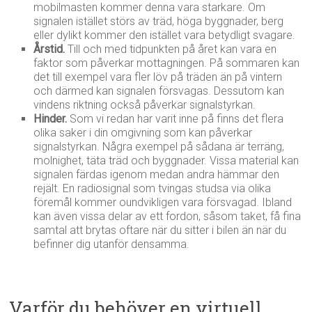
mobilmasten kommer denna vara starkare. Om
signalen istället störs av träd, höga byggnader, berg
eller dylikt kommer den istället vara betydligt svagare.
Årstid.
Till och med tidpunkten på året kan vara en
faktor som påverkar mottagningen. På sommaren kan
det till exempel vara fler löv på träden än på vintern
och därmed kan signalen försvagas. Dessutom kan
vindens riktning också påverkar signalstyrkan.
Hinder.
Som vi redan har varit inne på finns det flera
olika saker i din omgivning som kan påverkar
signalstyrkan. Några exempel på sådana är terräng,
molnighet, täta träd och byggnader. Vissa material kan
signalen färdas igenom medan andra hämmar den
rejält. En radiosignal som tvingas studsa via olika
föremål kommer oundvikligen vara försvagad. Ibland
kan även vissa delar av ett fordon, såsom taket, få fina
samtal att brytas oftare när du sitter i bilen än när du
befinner dig utanför densamma.
Varför du behöver en virtuell