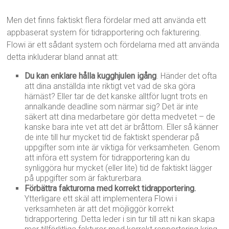
Men det finns faktiskt flera fördelar med att använda ett
appbaserat system för tidrapportering och fakturering.
Flowi är ett sådant system och fördelarna med att använda
detta inkluderar bland annat att:
Du kan enklare hålla kugghjulen igång
. Händer det ofta
att dina anställda inte riktigt vet vad de ska göra
härnäst? Eller tar de det kanske alltför lugnt trots en
annalkande deadline som närmar sig? Det är inte
säkert att dina medarbetare gör detta medvetet – de
kanske bara inte vet att det är bråttom. Eller så känner
de inte till hur mycket tid de faktiskt spenderar på
uppgifter som inte är viktiga för verksamheten. Genom
att införa ett system för tidrapportering kan du
synliggöra hur mycket (eller lite) tid de faktiskt lägger
på uppgifter som är fakturerbara.
Förbättra fakturorna med korrekt tidrapportering.
Ytterligare ett skäl att implementera Flowi i
verksamheten är att det möjliggör korrekt
tidrapportering. Detta leder i sin tur till att ni kan skapa