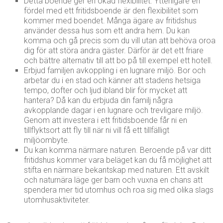
Detta boende ger en ökad flexibilitet. Ytterligare en
fördel med ett fritidsboende är den flexibilitet som
kommer med boendet. Många ägare av fritidshus
använder dessa hus som ett andra hem. Du kan
komma och gå precis som du vill utan att behöva oroa
dig för att störa andra gäster. Därför är det ett friare
och bättre alternativ till att bo på till exempel ett hotell.
Erbjud familjen avkoppling i en lugnare miljö. Bor och
arbetar du i en stad och känner att stadens hetsiga
tempo, dofter och ljud ibland blir för mycket att
hantera? Då kan du erbjuda din familj några
avkopplande dagar i en lugnare och trevligare miljö.
Genom att investera i ett fritidsboende får ni en
tillflyktsort att fly till när ni vill få ett tillfälligt
miljöombyte.
Du kan komma närmare naturen. Beroende på var ditt
fritidshus kommer vara beläget kan du få möjlighet att
stifta en närmare bekantskap med naturen. Ett avskilt
och naturnära läge ger barn och vuxna en chans att
spendera mer tid utomhus och roa sig med olika slags
utomhusaktiviteter.