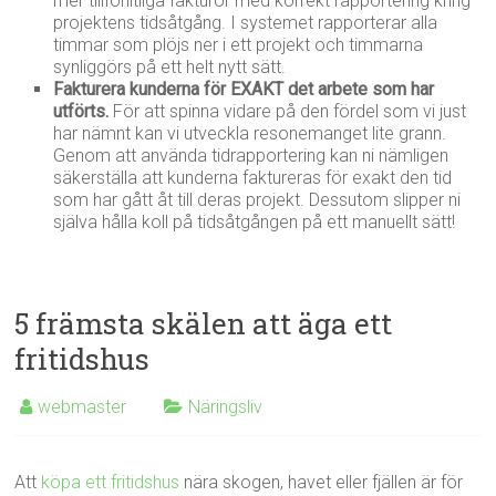
mer tillförlitliga fakturor med korrekt rapportering kring
projektens tidsåtgång. I systemet rapporterar alla
timmar som plöjs ner i ett projekt och timmarna
synliggörs på ett helt nytt sätt.
Fakturera kunderna för EXAKT det arbete som har
utförts.
För att spinna vidare på den fördel som vi just
har nämnt kan vi utveckla resonemanget lite grann.
Genom att använda tidrapportering kan ni nämligen
säkerställa att kunderna faktureras för exakt den tid
som har gått åt till deras projekt. Dessutom slipper ni
själva hålla koll på tidsåtgången på ett manuellt sätt!
5 främsta skälen att äga ett
fritidshus
webmaster
Näringsliv
Att
köpa ett fritidshus
nära skogen, havet eller fjällen är för