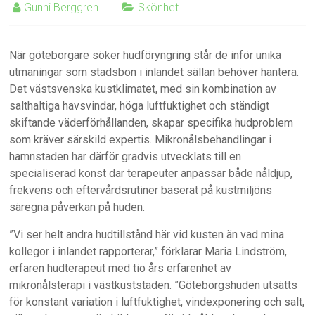
Gunni Berggren
Skönhet
När göteborgare söker hudföryngring står de inför unika
utmaningar som stadsbon i inlandet sällan behöver hantera.
Det västsvenska kustklimatet, med sin kombination av
salthaltiga havsvindar, höga luftfuktighet och ständigt
skiftande väderförhållanden, skapar specifika hudproblem
som kräver särskild expertis. Mikronålsbehandlingar i
hamnstaden har därför gradvis utvecklats till en
specialiserad konst där terapeuter anpassar både nåldjup,
frekvens och eftervårdsrutiner baserat på kustmiljöns
säregna påverkan på huden.
”Vi ser helt andra hudtillstånd här vid kusten än vad mina
kollegor i inlandet rapporterar,” förklarar Maria Lindström,
erfaren hudterapeut med tio års erfarenhet av
mikronålsterapi i västkuststaden. ”Göteborgshuden utsätts
för konstant variation i luftfuktighet, vindexponering och salt,