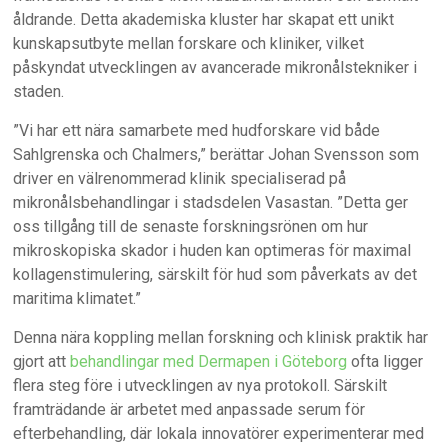
åldrande. Detta akademiska kluster har skapat ett unikt
kunskapsutbyte mellan forskare och kliniker, vilket
påskyndat utvecklingen av avancerade mikronålstekniker i
staden.
”Vi har ett nära samarbete med hudforskare vid både
Sahlgrenska och Chalmers,” berättar Johan Svensson som
driver en välrenommerad klinik specialiserad på
mikronålsbehandlingar i stadsdelen Vasastan. ”Detta ger
oss tillgång till de senaste forskningsrönen om hur
mikroskopiska skador i huden kan optimeras för maximal
kollagenstimulering, särskilt för hud som påverkats av det
maritima klimatet.”
Denna nära koppling mellan forskning och klinisk praktik har
gjort att
behandlingar med Dermapen i Göteborg
ofta ligger
flera steg före i utvecklingen av nya protokoll. Särskilt
framträdande är arbetet med anpassade serum för
efterbehandling, där lokala innovatörer experimenterar med