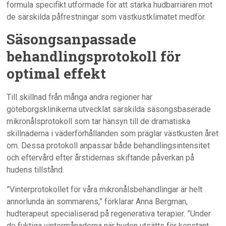
formula specifikt utformade för att stärka hudbarriären mot
de särskilda påfrestningar som västkustklimatet medför.
Säsongsanpassade
behandlingsprotokoll för
optimal effekt
Till skillnad från många andra regioner har
göteborgsklinikerna utvecklat särskilda säsongsbaserade
mikronålsprotokoll som tar hänsyn till de dramatiska
skillnaderna i väderförhållanden som präglar västkusten året
om. Dessa protokoll anpassar både behandlingsintensitet
och eftervård efter årstidernas skiftande påverkan på
hudens tillstånd.
”Vinterprotokollet för våra mikronålsbehandlingar är helt
annorlunda än sommarens,” förklarar Anna Bergman,
hudterapeut specialiserad på regenerativa terapier. ”Under
de fuktiga vintermånaderna när huden utsätts för konstant