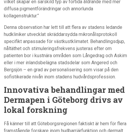
vilket skapar en särskild typ av förtida åldrande med mer
diffusa pigmentförändringar och annorlunda
kollagenstruktur.”
Denna observation har lett till att flera av stadens ledande
hudkliniker utvecklat skräddarsydda mikronålsprotokoll
specifikt anpassade för västkustklimatet. Behandlingsdjup,
nåltäthet och stimuleringsfrekvens justeras efter om
patienten bor i kustnära områden som Långedrag och Askim
eller i mer inlandsbelägna stadsdelar som Angered och
Bergsjön – en grad av personalisering som visar på den
sofistikerade nivån inom stadens hudvårdsprofession.
Innovativa behandlingar med
Dermapen i Göteborg drivs av
lokal forskning
Få känner till att Göteborgsregionen faktiskt är hem för flera
framstående forskare inom hudbarriärfunktion och dermalt