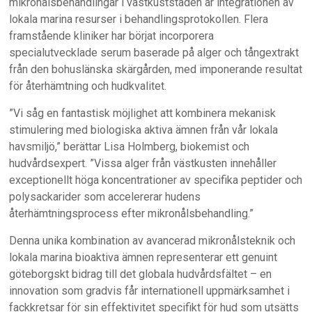
mikronålsbehandlingar i västkuststaden är integrationen av
lokala marina resurser i behandlingsprotokollen. Flera
framstående kliniker har börjat incorporera
specialutvecklade serum baserade på alger och tångextrakt
från den bohuslänska skärgården, med imponerande resultat
för återhämtning och hudkvalitet.
”Vi såg en fantastisk möjlighet att kombinera mekanisk
stimulering med biologiska aktiva ämnen från vår lokala
havsmiljö,” berättar Lisa Holmberg, biokemist och
hudvårdsexpert. ”Vissa alger från västkusten innehåller
exceptionellt höga koncentrationer av specifika peptider och
polysackarider som accelererar hudens
återhämtningsprocess efter mikronålsbehandling.”
Denna unika kombination av avancerad mikronålsteknik och
lokala marina bioaktiva ämnen representerar ett genuint
göteborgskt bidrag till det globala hudvårdsfältet – en
innovation som gradvis får internationell uppmärksamhet i
fackkretsar för sin effektivitet specifikt för hud som utsätts