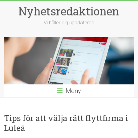
Hoppa
Nyhetsredaktionen
till
innehåll
Vi håller dig uppdaterad
Meny
Tips för att välja rätt flyttfirma i
Luleå