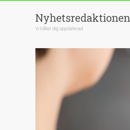
Hoppa
till
Nyhetsredaktione
innehåll
Vi håller dig uppdaterad