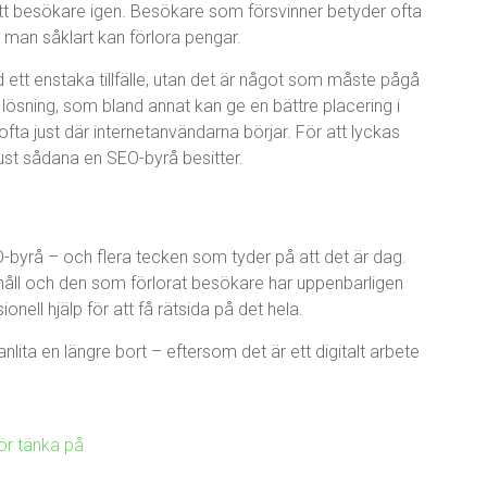
 rätt besökare igen. Besökare som försvinner betyder ofta
att man såklart kan förlora pengar.
ett enstaka tillfälle, utan det är något som måste pågå
g lösning, som bland annat kan ge en bättre placering i
ta just där internetanvändarna börjar. För att lyckas
st sådana en SEO-byrå besitter.
SEO-byrå – och flera tecken som tyder på att det är dag.
åll och den som förlorat besökare har uppenbarligen
nell hjälp för att få rätsida på det hela.
nlita en längre bort – eftersom det är ett digitalt arbete
r tänka på