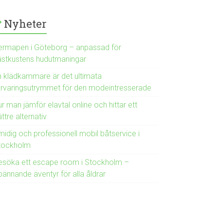
Nyheter
ermapen i Göteborg – anpassad för
ästkustens hudutmaningar
n klädkammare är det ultimata
örvaringsutrymmet för den modeintresserade
r man jämför elavtal online och hittar ett
ttre alternativ
midig och professionell mobil båtservice i
tockholm
esöka ett escape room i Stockholm –
pännande äventyr för alla åldrar