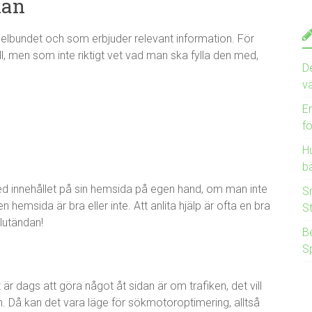
dan
elbundet och som erbjuder relevant information. För
 men som inte riktigt vet vad man ska fylla den med,
D
v
E
f
Hu
bä
ed innehållet på sin hemsida på egen hand, om man inte
S
hemsida är bra eller inte. Att anlita hjälp är ofta en bra
S
slutändan!
B
S
 är dags att göra något åt sidan är om trafiken, det vill
. Då kan det vara läge för sökmotoroptimering, alltså