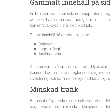
Gammalt innehåll på si
En bra hemsida är en sida som uppdateras reg
den som har en hemsida med gammalt innehåll,
kan en SEO-byrå bistå med bra hjälp.
Ett bra innehåll på en sida ska vara:
Relevant
Lagom långt
Användarvänligt
Det kan vara svårare än man tror att lyckas m
känner till dom oskrivna regler som avgör om en 
investering och kommer troligen att löna sig i 
Minskad trafik
Ett annat dåligt tecken som indikerar på att det
säga besökarna, har minskat den senaste tiden