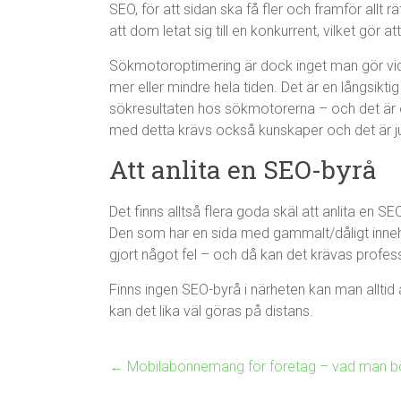
SEO, för att sidan ska få fler och framför allt
att dom letat sig till en konkurrent, vilket gör 
Sökmotoroptimering är dock inget man gör vid 
mer eller mindre hela tiden. Det är en långsikti
sökresultaten hos sökmotorerna – och det är of
med detta krävs också kunskaper och det är ju
Att anlita en SEO-byrå
Det finns alltså flera goda skäl att anlita en 
Den som har en sida med gammalt/dåligt inneh
gjort något fel – och då kan det krävas professio
Finns ingen SEO-byrå i närheten kan man alltid a
kan det lika väl göras på distans.
←
Mobilabonnemang för företag – vad man bö