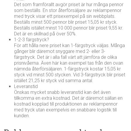
Det som framförallt avgör priset är hur många pennor
som beställs. En stor återförsäljare av reklampennor
med tryck visar ett prisexempel på sin webbplats.
Beställs minst 500 pennor blir priset 15,05 kr styck.
Beställs istället minst 10 000 pennor blir priset 9,55 kr.
Det är en skillnad på över 50%.
1-2-3 färgstryck?
För att hålla nere priset kan 1-färgstryck väljas. Många
gånger blir däremot snyggare med 2- eller 3-
färgstryck. Det är i alla fall värt att jämföra de olika
prisnivåerna. Även här kan exempel tas från den ovan
nämnda återförsäljaren. 1-färgstryck kostar 15,05 kr
styck vid minst 500 stycken. Vid 3-färgstryck blir priset
istället 21,25 kr styck vid samma antal.
Leveranstid
Önskas mycket snabb leveranstid kan det även
tillkomma en extra kostnad. Det är däremot sällan en
kostnad kopplad till produktionen av reklampennor
med tryck utan exempelvis en snabbare logistik till
kunden.