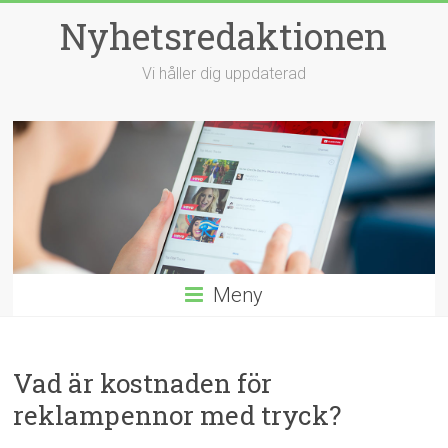
Hoppa
Nyhetsredaktionen
till
innehåll
Vi håller dig uppdaterad
Meny
Vad är kostnaden för
reklampennor med tryck?