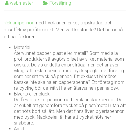
webmaster
Försäljning
Reklampennor
med tryck är en enkel, uppskattad och
priseffektiv profilprodukt. Men vad kostar de? Det beror på
ett par faktorer:
Material
Återvunnet papper, plast eller metall? Som med alla
profilprodukter så avgörs priset av vilket material som
önskas. Delvis är detta en prisfråga men det är även
viktigt att reklampennor med tryck speglar det företag
som har sitt tryck på pennan. Ett exklusivt bilmärke
kanske inte ska ha en papperspenna? Ett företag inom
re-cycling bör definitivt ha en återvunnen penna osv.
Blyerts eller bläck
De flesta reklampennor med tryck är bläckpennor. Det
är enkelt att genomföra trycket på plast/metall utan att
det nöts bort så lätt. Men det finns även blyertspennor
med tryck. Nackdelen är här att trycket nöts ner
snabbare.
Antal