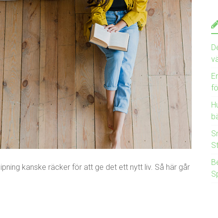
D
v
E
f
Hu
bä
S
S
B
ipning kanske räcker för att ge det ett nytt liv. Så här går
S