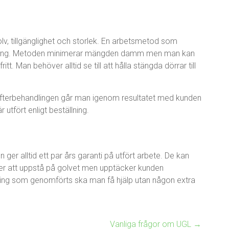
v, tillgänglighet och storlek. En arbetsmetod som
slipning. Metoden minimerar mängden damm men man kan
tt. Man behöver alltid se till att hålla stängda dörrar till
h efterbehandlingen går man igenom resultatet med kunden
 utfört enligt beställning.
er alltid ett par års garanti på utfört arbete. De kan
mer att uppstå på golvet men upptäcker kunden
pning som genomförts ska man få hjälp utan någon extra
Vanliga frågor om UGL
→