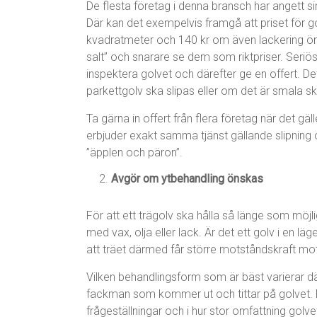
De flesta företag i denna bransch har angett si
Där kan det exempelvis framgå att priset för go
kvadratmeter och 140 kr om även lackering ö
salt” och snarare se dem som riktpriser. Seriös
inspektera golvet och därefter ge en offert. Det
parkettgolv ska slipas eller om det är smala s
Ta gärna in offert från flera företag när det gäl
erbjuder exakt samma tjänst gällande slipning o
”äpplen och päron”.
Avgör om ytbehandling önskas
För att ett trägolv ska hålla så länge som möjl
med vax, olja eller lack. Är det ett golv i en l
att träet därmed får större motståndskraft mo
Vilken behandlingsform som är bäst varierar 
fackman som kommer ut och tittar på golvet. 
frågeställningar och i hur stor omfattning golve