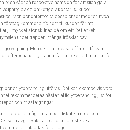
na prisnivåer på respektive hemsida för att slipa golv.
lvslipning av ett parkettgolv kostar 80 kr per
nskas. Man bör däremot ta dessa priser med ”en nypa
a företag kommer alltid hem till kunden för att
 är ju mycket stor skillnad på om ett litet enkelt
krymslen under trappen, många trösklar osv.
ler golvslipning. Men se till att dessa offerter då även
ch efterbehandling. I annat fall är risken att man jämför
igt bör en ytbehandling utföras. Det kan exempelvis vara
ägenhet rekommenderas nästan alltid ytbehandling just för
t repor och missfärgningar.
däremot och är något man bör diskutera med den
Det som avgör valet är bland annat estetiska
t kommer att utsättas för slitage.