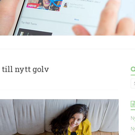
till nytt golv
N
N