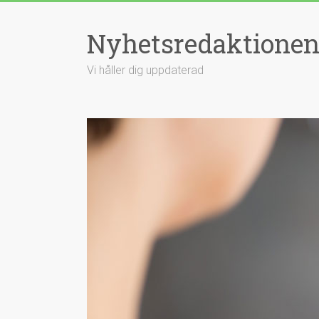
Hoppa
till
Nyhetsredaktione
innehåll
Vi håller dig uppdaterad