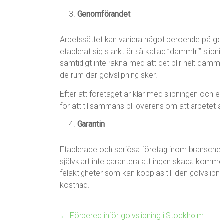
Genomförandet
Arbetssättet kan variera något beroende på gol
etablerat sig starkt är så kallad ”dammfri” 
samtidigt inte räkna med att det blir helt dammfri
de rum där golvslipning sker.
Efter att företaget är klar med slipningen oc
för att tillsammans bli överens om att arbetet är
Garantin
Etablerade och seriösa företag inom branschen g
självklart inte garantera att ingen skada kom
felaktigheter som kan kopplas till den golvsli
kostnad.
←
Förbered inför golvslipning i Stockholm