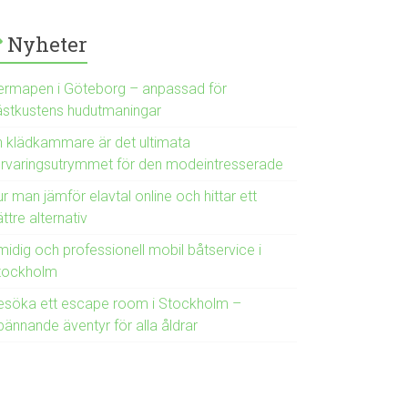
Nyheter
ermapen i Göteborg – anpassad för
ästkustens hudutmaningar
n klädkammare är det ultimata
örvaringsutrymmet för den modeintresserade
r man jämför elavtal online och hittar ett
ttre alternativ
midig och professionell mobil båtservice i
tockholm
esöka ett escape room i Stockholm –
pännande äventyr för alla åldrar