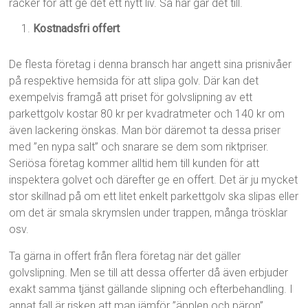
räcker för att ge det ett nytt liv. Så här går det till.
Kostnadsfri offert
De flesta företag i denna bransch har angett sina prisnivåer
på respektive hemsida för att slipa golv. Där kan det
exempelvis framgå att priset för golvslipning av ett
parkettgolv kostar 80 kr per kvadratmeter och 140 kr om
även lackering önskas. Man bör däremot ta dessa priser
med ”en nypa salt” och snarare se dem som riktpriser.
Seriösa företag kommer alltid hem till kunden för att
inspektera golvet och därefter ge en offert. Det är ju mycket
stor skillnad på om ett litet enkelt parkettgolv ska slipas eller
om det är smala skrymslen under trappen, många trösklar
osv.
Ta gärna in offert från flera företag när det gäller
golvslipning. Men se till att dessa offerter då även erbjuder
exakt samma tjänst gällande slipning och efterbehandling. I
annat fall är risken att man jämför ”äpplen och päron”.