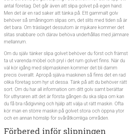
antal företag. Det går även att slipa golvet på egen hand.
Men det är en rad saker att tänka på. Ett gammalt golv
behöver så småningom slipas om, det slits med tiden så är
det bara. Om träslaget dessutom är mjukare kommer det
slitas snabbare och därav behöva underhållas med jämnare
mellanrum.
Om du själv tänker slipa golvet behöver du först och främst
ta ut varenda möbel och pryl i det rum golvet finns. När du
väl kör igång med slipmaskinen kommer det bli damm
precis överallt. Apropå själva maskinen så finns det en rad
olika företag som hyr ut dessa. Tänk på att du behöver rätt
sort. Om du har all information om ditt golv samt berättar
för uthyraren att det är första gången du ska slipa om kan
du få bra rådgivning och hjälp att välja ut rätt maskin. Ofta
kör man en större maskin på golvet stora och öppna ytor
och en annan hörnslip för svåråtkomliga områden.
Förbered inför slipningen