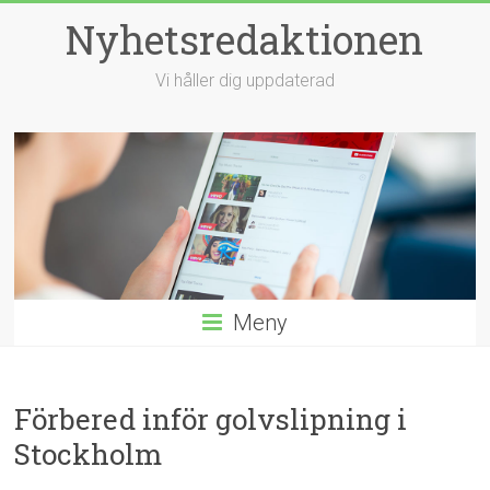
Hoppa
Nyhetsredaktionen
till
innehåll
Vi håller dig uppdaterad
Meny
Förbered inför golvslipning i
Stockholm