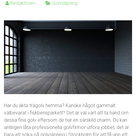
Redaktören
Golvslipning
Har du äkta trägolv hemma? Kanske något gammalt
välbevarat i fiskbensparkett? Det är väl värt att ta hand om
dessa fina golv eftersom de har en särskild charm. Du kan
antingen låta professionella golvfirmor utföra jobbet, det är
bara att söka på golvslipning i Stockholm för att få upp ett