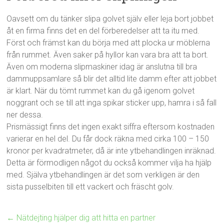
Oavsett om du tänker slipa golvet själv eller leja bort jobbet
åt en firma finns det en del förberedelser att ta itu med.
Först och främst kan du börja med att plocka ur möblerna
från rummet. Även saker på hyllor kan vara bra att ta bort.
Även om moderna slipmaskiner idag är anslutna till bra
dammuppsamlare så blir det alltid lite damm efter att jobbet
är klart. När du tömt rummet kan du gå igenom golvet
noggrant och se till att inga spikar sticker upp, hamra i så fall
ner dessa.
Prismässigt finns det ingen exakt siffra eftersom kostnaden
varierar en hel del. Du får dock räkna med cirka 100 – 150
kronor per kvadratmeter, då är inte ytbehandlingen inräknad.
Detta är förmodligen något du också kommer vilja ha hjälp
med. Själva ytbehandlingen är det som verkligen är den
sista pusselbiten till ett vackert och fräscht golv.
←
Nätdejting hjälper dig att hitta en partner