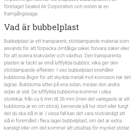
företaget Sealed Air Corporation och resten är en
framgångssaga.
Vad är bubbelplast
Bubbelplast är ett transparent, stötdämpande material som
används för att förpacka ömtåliga saker, förvara saker eller
för att isolera krukväxter och växthus. Den transparenta
plasten är täckt av små luftfyllda bubblor, vilka ger den
stötdämpande effekten. I viss bubbelplast innehåller
bubblorna ångor för att skydda metall mot korrosion när det
lagras. Bubblorna sitter på ena sidan, medan den andra
sidan är slät. De luftfyllda bubblorna kommer i olika
storlekar, från ca 6 mm till 26 mm (men det vanligaste är att
bubblorna är en cm stora), beroende på hur stort eller tungt
det du ska slå in är. I vissa fall kan det vara nödvändigt att
slå in föremålet i flera lager bubbelplast, om det är extra
känsligt eller om det kommer att utsättas för mycket stötar.