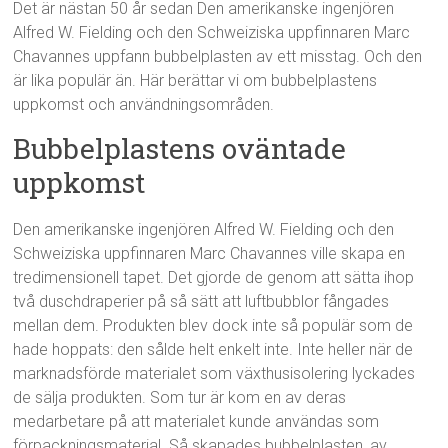
Det är nästan 50 år sedan Den amerikanske ingenjören
Alfred W. Fielding och den Schweiziska uppfinnaren Marc
Chavannes uppfann bubbelplasten av ett misstag. Och den
är lika populär än. Här berättar vi om bubbelplastens
uppkomst och användningsområden.
Bubbelplastens oväntade
uppkomst
Den amerikanske ingenjören Alfred W. Fielding och den
Schweiziska uppfinnaren Marc Chavannes ville skapa en
tredimensionell tapet. Det gjorde de genom att sätta ihop
två duschdraperier på så sätt att luftbubblor fångades
mellan dem. Produkten blev dock inte så populär som de
hade hoppats: den sålde helt enkelt inte. Inte heller när de
marknadsförde materialet som växthusisolering lyckades
de sälja produkten. Som tur är kom en av deras
medarbetare på att materialet kunde användas som
förpackningsmaterial. Så skapades bubbelplasten, av