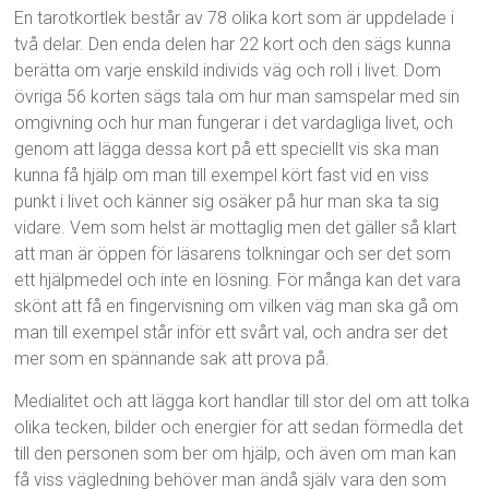
En tarotkortlek består av 78 olika kort som är uppdelade i
två delar. Den enda delen har 22 kort och den sägs kunna
berätta om varje enskild individs väg och roll i livet. Dom
övriga 56 korten sägs tala om hur man samspelar med sin
omgivning och hur man fungerar i det vardagliga livet, och
genom att lägga dessa kort på ett speciellt vis ska man
kunna få hjälp om man till exempel kört fast vid en viss
punkt i livet och känner sig osäker på hur man ska ta sig
vidare. Vem som helst är mottaglig men det gäller så klart
att man är öppen för läsarens tolkningar och ser det som
ett hjälpmedel och inte en lösning. För många kan det vara
skönt att få en fingervisning om vilken väg man ska gå om
man till exempel står inför ett svårt val, och andra ser det
mer som en spännande sak att prova på.
Medialitet och att lägga kort handlar till stor del om att tolka
olika tecken, bilder och energier för att sedan förmedla det
till den personen som ber om hjälp, och även om man kan
få viss vägledning behöver man ändå själv vara den som