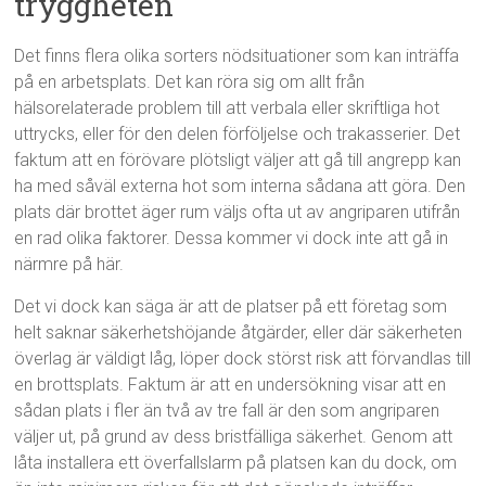
tryggheten
Det finns flera olika sorters nödsituationer som kan inträffa
på en arbetsplats. Det kan röra sig om allt från
hälsorelaterade problem till att verbala eller skriftliga hot
uttrycks, eller för den delen förföljelse och trakasserier. Det
faktum att en förövare plötsligt väljer att gå till angrepp kan
ha med såväl externa hot som interna sådana att göra. Den
plats där brottet äger rum väljs ofta ut av angriparen utifrån
en rad olika faktorer. Dessa kommer vi dock inte att gå in
närmre på här.
Det vi dock kan säga är att de platser på ett företag som
helt saknar säkerhetshöjande åtgärder, eller där säkerheten
överlag är väldigt låg, löper dock störst risk att förvandlas till
en brottsplats. Faktum är att en undersökning visar att en
sådan plats i fler än två av tre fall är den som angriparen
väljer ut, på grund av dess bristfälliga säkerhet. Genom att
låta installera ett överfallslarm på platsen kan du dock, om