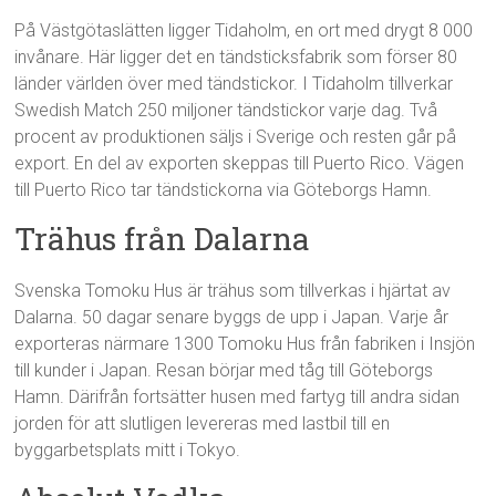
På Västgötaslätten ligger Tidaholm, en ort med drygt 8 000
invånare. Här ligger det en tändsticksfabrik som förser 80
länder världen över med tändstickor. I Tidaholm tillverkar
Swedish Match 250 miljoner tändstickor varje dag. Två
procent av produktionen säljs i Sverige och resten går på
export. En del av exporten skeppas till Puerto Rico. Vägen
till Puerto Rico tar tändstickorna via Göteborgs Hamn.
Trähus från Dalarna
Svenska Tomoku Hus är trähus som tillverkas i hjärtat av
Dalarna. 50 dagar senare byggs de upp i Japan. Varje år
exporteras närmare 1300 Tomoku Hus från fabriken i Insjön
till kunder i Japan. Resan börjar med tåg till Göteborgs
Hamn. Därifrån fortsätter husen med fartyg till andra sidan
jorden för att slutligen levereras med lastbil till en
byggarbetsplats mitt i Tokyo.