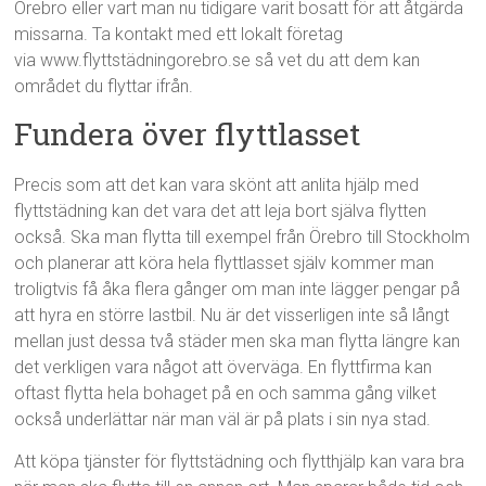
Örebro eller vart man nu tidigare varit bosatt för att åtgärda
missarna. Ta kontakt med ett lokalt företag
via www.flyttstädningorebro.se så vet du att dem kan
området du flyttar ifrån.
Fundera över flyttlasset
Precis som att det kan vara skönt att anlita hjälp med
flyttstädning kan det vara det att leja bort själva flytten
också. Ska man flytta till exempel från Örebro till Stockholm
och planerar att köra hela flyttlasset själv kommer man
troligtvis få åka flera gånger om man inte lägger pengar på
att hyra en större lastbil. Nu är det visserligen inte så långt
mellan just dessa två städer men ska man flytta längre kan
det verkligen vara något att överväga. En flyttfirma kan
oftast flytta hela bohaget på en och samma gång vilket
också underlättar när man väl är på plats i sin nya stad.
Att köpa tjänster för flyttstädning och flytthjälp kan vara bra