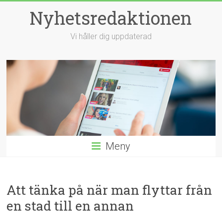
Hoppa
Nyhetsredaktionen
till
innehåll
Vi håller dig uppdaterad
Meny
Att tänka på när man flyttar från
en stad till en annan