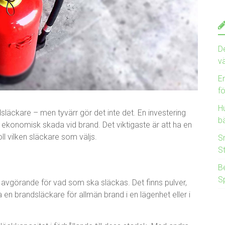
D
v
E
f
Hu
läckare – men tyvärr gör det inte det. En investering
bä
ekonomisk skada vid brand. Det viktigaste är att ha en
ll vilken släckare som väljs.
S
S
B
S
r avgörande för vad som ska släckas. Det finns pulver,
en brandsläckare för allmän brand i en lägenhet eller i