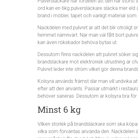
Pulversläckare har fördelen att den har störst s
ord kan en 6kg pulversläckare släcka mer eld än
brand i möbler, tapet och vanligt material som lä
Nackdelen med pulvret är att det blir otroligt 
hemmet nämnvärt. När man väl fått bort pulvret
kan även rökskador behöva bytas ut.
Dessutom finns nackdelen att pulvret söker s
brandsläckare mot elektronisk utrustning är ch
Pulvret leder inte ström vilket gör denna bra
Kolsyra används främst där man vill undvika at
efter att den använts. Passar utmärkt i restau
behöver saneras. Dessutom är kolsyra bra för
Minst 6 kg
Vilken storlek på brandsläckare som ska köpa
vilka som förväntas använda den. Nackdelen ä