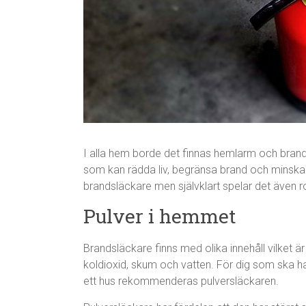
I alla hem borde det finnas hemlarm och brands
som kan rädda liv, begränsa brand och minska 
brandsläckare men självklart spelar det även ro
Pulver i hemmet
Brandsläckare finns med olika innehåll vilket ä
koldioxid, skum och vatten. För dig som ska ha 
ett hus rekommenderas pulversläckaren.