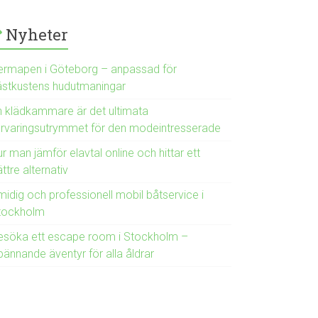
Nyheter
ermapen i Göteborg – anpassad för
ästkustens hudutmaningar
n klädkammare är det ultimata
örvaringsutrymmet för den modeintresserade
r man jämför elavtal online och hittar ett
ttre alternativ
midig och professionell mobil båtservice i
tockholm
esöka ett escape room i Stockholm –
pännande äventyr för alla åldrar