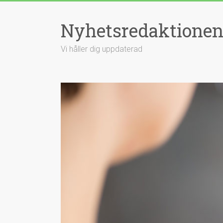
Hoppa
till
Nyhetsredaktione
innehåll
Vi håller dig uppdaterad