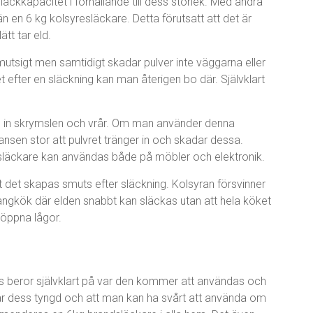
läckkapacitet i förhållande till dess storlek. Med andra
 en 6 kg kolsyresläckare. Detta förutsatt att det är
tt tar eld.
smutsigt men samtidigt skadar pulver inte väggarna eller
 efter en släckning kan man återigen bo där. Självklart
ig in skrymslen och vrår. Om man använder denna
ansen stor att pulvret tränger in och skadar dessa.
ndsläckare kan användas både på möbler och elektronik.
t det skapas smuts efter släckning. Kolsyran försvinner
rangkök där elden snabbt kan släckas utan att hela köket
 öppna lågor.
s beror självklart på var den kommer att användas och
r dess tyngd och att man kan ha svårt att använda om