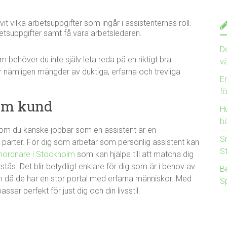
t vilka arbetsuppgifter som ingår i assistenternas roll.
tsuppgifter samt få vara arbetsledaren.
D
behöver du inte själv leta reda på en riktigt bra
v
r nämligen mängder av duktiga, erfarna och trevliga
E
f
som kund
Hu
bä
r om du kanske jobbar som en assistent är en
S
parter. För dig som arbetar som personlig assistent kan
S
nordnare i Stockholm
som kan hjälpa till att matcha dig
ås. Det blir betydligt enklare för dig som är i behov av
B
lm då de har en stor portal med erfarna människor. Med
S
sar perfekt för just dig och din livsstil.