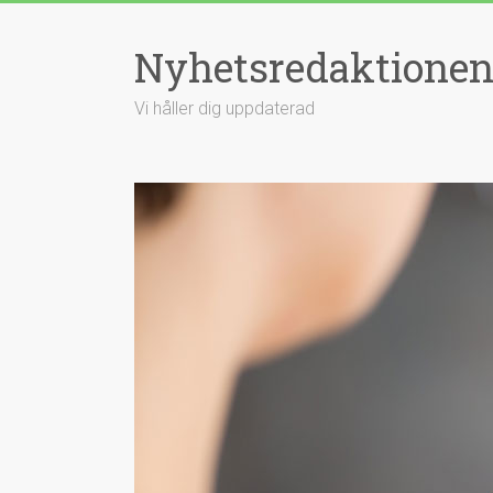
Hoppa
till
Nyhetsredaktione
innehåll
Vi håller dig uppdaterad