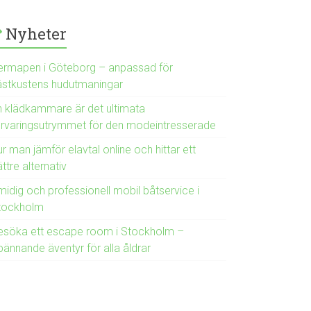
Nyheter
ermapen i Göteborg – anpassad för
ästkustens hudutmaningar
n klädkammare är det ultimata
örvaringsutrymmet för den modeintresserade
r man jämför elavtal online och hittar ett
ttre alternativ
midig och professionell mobil båtservice i
tockholm
esöka ett escape room i Stockholm –
pännande äventyr för alla åldrar