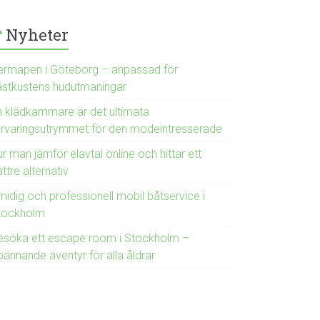
Nyheter
ermapen i Göteborg – anpassad för
ästkustens hudutmaningar
n klädkammare är det ultimata
örvaringsutrymmet för den modeintresserade
r man jämför elavtal online och hittar ett
ttre alternativ
midig och professionell mobil båtservice i
tockholm
esöka ett escape room i Stockholm –
pännande äventyr för alla åldrar