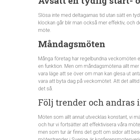
Avsätt en tydlig start- 
Slösa inte med deltagarnas tid utan sätt en tydl
klockan går blir man också mer effektiv, och det
möte.
Måndagsmöten
Många företag har regelbundna veckomöten el
en funktion. Men om måndagsmötena allt mer b
vara läge att se över om man kan glesa ut anta
vara att byta dag på veckomötet. Att det alltid h
det så.
Följ trender och andras 
Möten som allt annat utvecklas konstant, vi 
och hur vi fortsätter att effektivisera våra möte
men som tur är finns det gott om sidor att bes
mötestrender i Sverige är konferensmotesveri