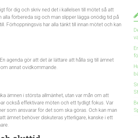
 för dig och skriv ned det i kallelsen till mötet så att
an alla förbereda sig och man slipper lägga onödig tid på
. Förhoppningsvis har alla tänkt till innan mötet och kan
D
v
E
f
En agenda gör att det är lättare att hålla sig till ämnet
Hu
ata om annat ovidkommande.
bä
S
S
t olika ämnen i största allmänhet, utan var mån om att
par också effektivare möten och ett tydligt fokus. Var
B
soner som ansvarar för det som ska göras. Och kan man
S
att ämnet behöver diskuteras ytterligare, kanske i ett
nare.