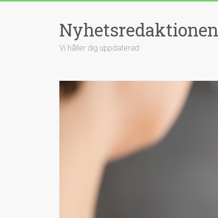
Hoppa
till
Nyhetsredaktione
innehåll
Vi håller dig uppdaterad