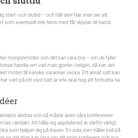
och sluttid
ig start- och sluttid – och håll den! När man ser att
 som eventuellt inte hinns med får skjutas till nästa
ler morgonmöten och det kan vara bra – om de fyller
örjar handla om vad man gjorde i helgen, då kan det
let möten till kanske varannan vecka. Ett annat sätt kan
ar varit på ett visst sätt är inte skäl nog att fortsätta ha
idéer
människor ändras och så måste även våra konferenser
n tas i andakt. Att hålla sig uppdaterad är därför viktigt
öka som hjälper dig på traven. En sida som håller koll på
ge.se där man kan läsa om allt inom konferens och nya