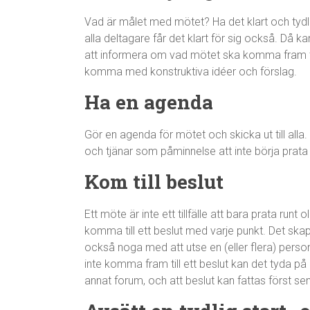
Vad är målet med mötet? Ha det klart och tydligt
alla deltagare får det klart för sig också. Då k
att informera om vad mötet ska komma fram till
komma med konstruktiva idéer och förslag.
Ha en agenda
Gör en agenda för mötet och skicka ut till alla. 
och tjänar som påminnelse att inte börja pr
Kom till beslut
Ett möte är inte ett tillfälle att bara prata run
komma till ett beslut med varje punkt. Det ska
också noga med att utse en (eller flera) per
inte komma fram till ett beslut kan det tyda på 
annat forum, och att beslut kan fattas först se