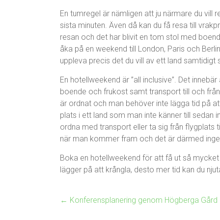
En tumregel är nämligen att ju närmare du vill 
sista minuten. Även då kan du få resa till vrakpr
resan och det har blivit en tom stol med boend
åka på en weekend till London, Paris och Berl
uppleva precis det du vill av ett land samtidi
En hotellweekend är ”all inclusive”. Det innebär
boende och frukost samt transport till och från
är ordnat och man behöver inte lägga tid på at
plats i ett land som man inte känner till seda
ordna med transport eller ta sig från flygplats t
när man kommer fram och det är därmed ingent
Boka en hotellweekend för att få ut så mycket 
lägger på att krångla, desto mer tid kan du njut
←
Konferensplanering genom Högberga Gård