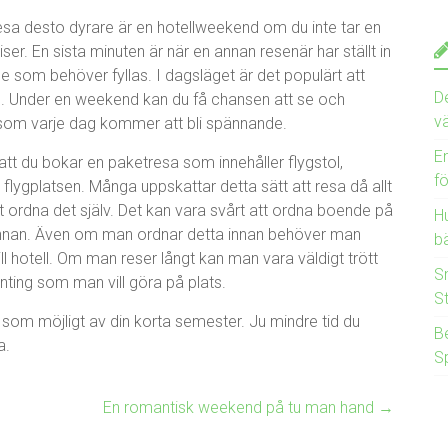
resa desto dyrare är en hotellweekend om du inte tar en
iser. En sista minuten är när en annan resenär har ställt in
e som behöver fyllas. I dagsläget är det populärt att
D
in. Under en weekend kan du få chansen att se och
v
gt som varje dag kommer att bli spännande.
E
 att du bokar en paketresa som innehåller flygstol,
f
 flygplatsen. Många uppskattar detta sätt att resa då allt
t ordna det själv. Det kan vara svårt att ordna boende på
Hu
n innan. Även om man ordnar detta innan behöver man
bä
ill hotell. Om man reser långt kan man vara väldigt trött
S
ing som man vill göra på plats.
S
som möjligt av din korta semester. Ju mindre tid du
B
a.
S
En romantisk weekend på tu man hand
→