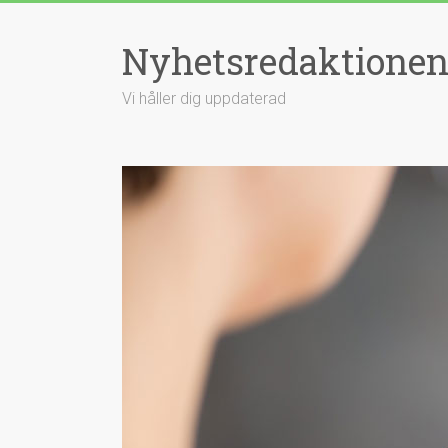
Hoppa
till
Nyhetsredaktione
innehåll
Vi håller dig uppdaterad